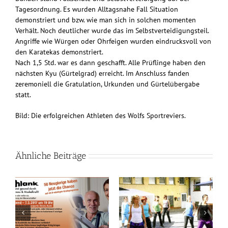
Tagesordnung. Es wurden Alltagsnahe Fall Situation
demonstriert und bzw. wie man sich in solchen momenten
Verhält. Noch deutlicher wurde das im Selbstverteidigungsteil.
Angriffe wie Würgen oder Ohrfeigen wurden eindrucksvoll von
den Karatekas demonstriert.
Nach 1,5 Std. war es dann geschafft. Alle Prüflinge haben den
nächsten Kyu (Gürtelgrad) erreicht. Im Anschluss fanden
zeremoniell die Gratulation, Urkunden und Gürtelübergabe
statt.
Bild: Die erfolgreichen Athleten des Wolfs Sportreviers.
Ähnliche Beiträge
en
Sport, Musik und gute
„Wölfe“ glänzen mit