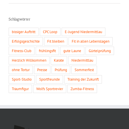
Schlagwörter
bissiger Auftritt
CPC Loop
E-Jugend Niedermittlau
Erfolgsgeschichte
Fit bleiben
Fit in allen Lebenslagen
Fitness-Club
frühlingsfit
gute Laune
Gürtelprüfung
Herzlich Willkommen
Karate
Niedermittlau
ohne Tortur
Presse
Prüfung
Sommerfest
Sport-Studio
Sportfreunde
Training der Zukunft
Traumfigur
Wolfs Sportrevier
Zumba-Fitness