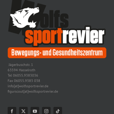
Jägerbuschstr. 1
63594 Hasselroth
Tel 06055.9383036
Fax 06055.9383 038
info[at]wolfssportrevier.de
figurscout[at]wolfssportrevier.de