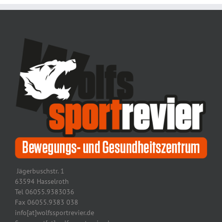
Jägerbuschstr. 1
63594 Hasselroth
Tel 06055.9383036
Fax 06055.9383 038
info[at]wolfssportrevier.de