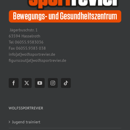
Jägerbuschstr. 1
63594 Hasselroth
Tel 06055.9383036
Fax 06055.9383 038
info[at]wolfssportrevier.de
figurscout[at]wolfssportrevier.de
WOLFSSPORTREVIER
Jugend trainiert