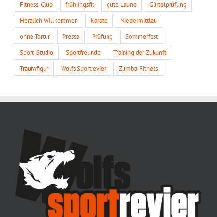
Fitness-Club
frühlingsfit
gute Laune
Gürtelprüfung
Herzlich Willkommen
Karate
Niedermittlau
ohne Tortur
Presse
Prüfung
Sommerfest
Sport-Studio
Sportfreunde
Training der Zukunft
Traumfigur
Wolfs Sportrevier
Zumba-Fitness