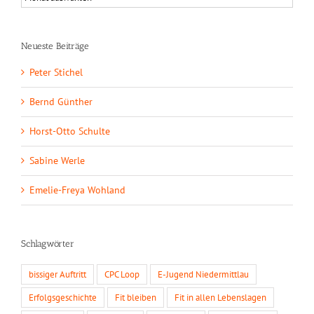
Neueste Beiträge
Peter Stichel
Bernd Günther
Horst-Otto Schulte
Sabine Werle
Emelie-Freya Wohland
Schlagwörter
bissiger Auftritt
CPC Loop
E-Jugend Niedermittlau
Erfolgsgeschichte
Fit bleiben
Fit in allen Lebenslagen