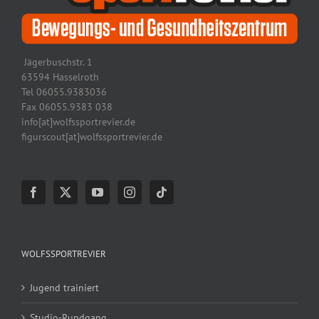
Jägerbuschstr. 1
63594 Hasselroth
Tel 06055.9383036
Fax 06055.9383 038
info[at]wolfssportrevier.de
figurscout[at]wolfssportrevier.de
WOLFSSPORTREVIER
Jugend trainiert
Studio-Rundgang