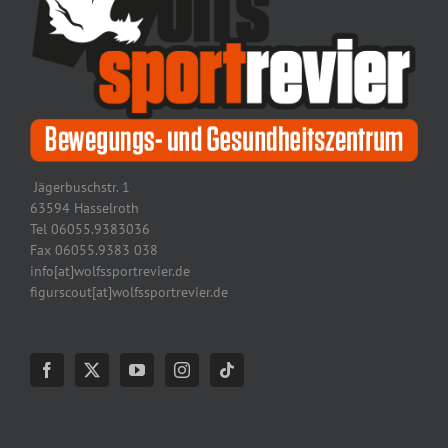
Jägerbuschstr. 1
63594 Hasselroth
Tel 06055.9383036
Fax 06055.9383 038
info[at]wolfssportrevier.de
figurscout[at]wolfssportrevier.de