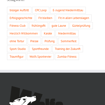
bissiger Auftritt
CPC Loop
E-Jugend Niedermittlau
Erfolgsgeschichte
Fit bleiben
Fit in allen Lebenslagen
Fitness-Club
frühlingsfit
gute Laune
Gürtelprüfung
Herzlich Willkommen
Karate
Niedermittlau
ohne Tortur
Presse
Prüfung
Sommerfest
Sport-Studio
Sportfreunde
Training der Zukunft
Traumfigur
Wolfs Sportrevier
Zumba-Fitness