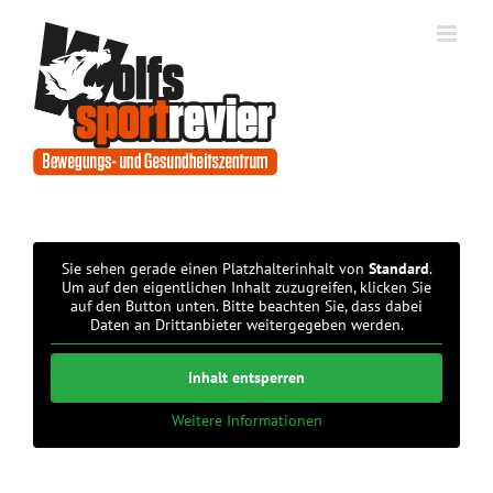
Zum
Inhalt
springen
Sie sehen gerade einen Platzhalterinhalt von
Standard
.
Um auf den eigentlichen Inhalt zuzugreifen, klicken Sie
auf den Button unten. Bitte beachten Sie, dass dabei
Daten an Drittanbieter weitergegeben werden.
Inhalt entsperren
Weitere Informationen