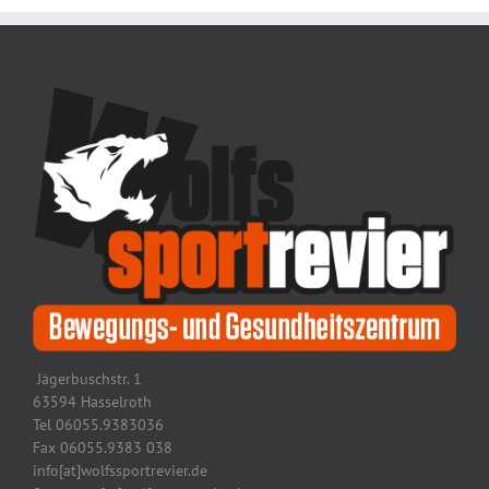
Jägerbuschstr. 1
63594 Hasselroth
Tel 06055.9383036
Fax 06055.9383 038
info[at]wolfssportrevier.de