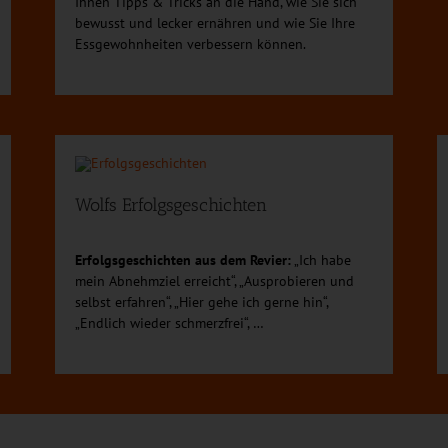
Ihnen Tipps & Tricks an die Hand, wie Sie sich
bewusst und lecker ernähren und wie Sie Ihre
Essgewohnheiten verbessern können.
Wolfs Erfolgsgeschichten
Erfolgsgeschichten aus dem Revier:
„Ich habe
mein Abnehmziel erreicht“, „Ausprobieren und
selbst erfahren“, „Hier gehe ich gerne hin“,
„Endlich wieder schmerzfrei“, …