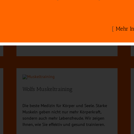
Wolfs Rücken- & Gelenk-Zentrum
Am fle-xx Trainingszirkel wird systematisch und
[
Mehr In
wirkungsvoll die Muskulatur wieder in die
Länge trainiert. Aktives Muskellängentraining
für ein vitales und schmerzfreies Leben.
Wolfs Muskeltraining
Die beste Medizin für Körper und Seele. Starke
Muskeln geben nicht nur mehr Körperkraft,
sondern auch mehr Lebensfreude. Wir zeigen
Ihnen, wie Sie effektiv und gesund trainieren.