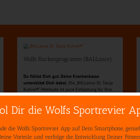
Wolfs Rückenprogramm (BALLance)
Du fühlst Dich gut. Deine Krankenkasse
unterstützt Dich dabei.
Die „BALLance Dr. Tanja
Kühne®“-Methode ist pure Entlastung für Ihre
Rückenmuskulatur und Bandscheiben.
ol Dir die Wolfs Sportrevier A
ade die Wolfs Sportrevier App auf Dein Smartphone, genie
Deine Vorteile und verfolge die Entwicklung Deiner Fitness