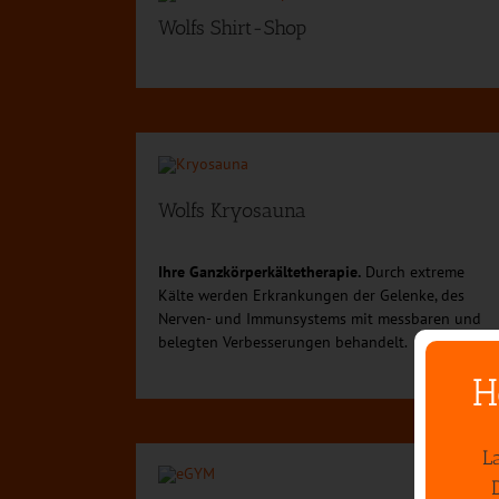
Wolfs Shirt-Shop
Wolfs Kryosauna
Ihre Ganzkörperkältetherapie.
Durch extreme
Kälte werden Erkrankungen der Gelenke, des
Nerven- und Immunsystems mit messbaren und
belegten Verbesserungen behandelt.
H
L