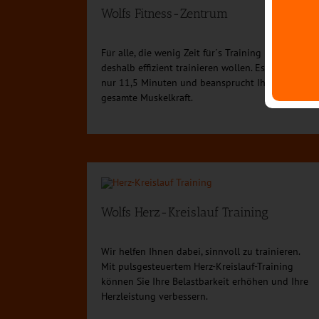
Wolfs Fitness-Zentrum
Für alle, die wenig Zeit für´s Training haben und
deshalb effizient trainieren wollen. Es dauert
nur 11,5 Minuten und beansprucht Ihre
gesamte Muskelkraft.
Wolfs Herz-Kreislauf Training
Wir helfen Ihnen dabei, sinnvoll zu trainieren.
Mit pulsgesteuertem Herz-Kreislauf-Training
können Sie Ihre Belastbarkeit erhöhen und Ihre
Herzleistung verbessern.