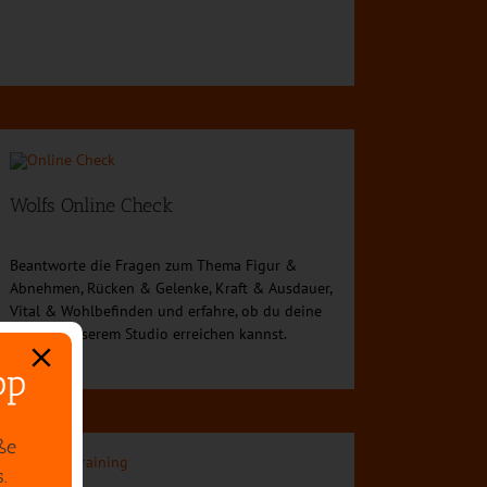
Wolfs Online Check
Beantworte die Fragen zum Thema Figur &
Abnehmen, Rücken & Gelenke, Kraft & Ausdauer,
Vital & Wohlbefinden und erfahre, ob du deine
Ziele in unserem Studio erreichen kannst.
pp
ße
.