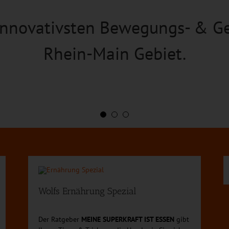
innovativsten Bewegungs- & G
s uns entgegengebracht wird, M
Anspruch ist die Integration vo
t zu begleiten, treibt uns an 
epten in den Bereichen Kogniti
Rhein-Main Gebiet.
& Ausdauer.
gehen.
Wolfs Ernährung Spezial
Der Ratgeber
MEINE SUPERKRAFT IST ESSEN
gibt