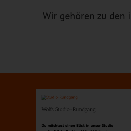
Wir gehören zu den 
Das Vertrauen, da
Unser stetiger 
Bewegung & Gesundhei
hochwertigsten Konz
Wolfs Studio-Rundgang
Du möchtest einen Blick in unser Studio