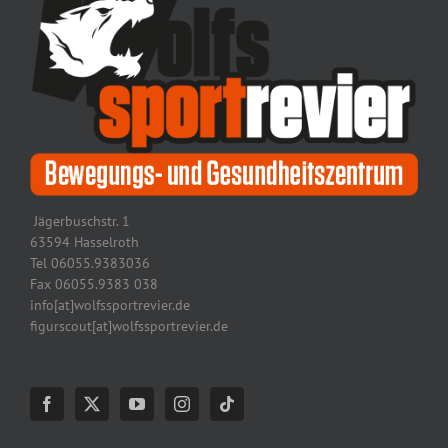
Jägerbuschstr. 1
63594 Hasselroth
Tel 06055.9383036
Fax 06055.9383 038
info[at]wolfssportrevier.de
figurscout[at]wolfssportrevier.de