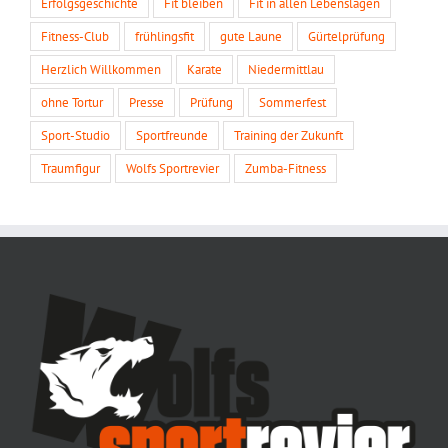
Erfolgsgeschichte
Fit bleiben
Fit in allen Lebenslagen
Fitness-Club
frühlingsfit
gute Laune
Gürtelprüfung
Herzlich Willkommen
Karate
Niedermittlau
ohne Tortur
Presse
Prüfung
Sommerfest
Sport-Studio
Sportfreunde
Training der Zukunft
Traumfigur
Wolfs Sportrevier
Zumba-Fitness