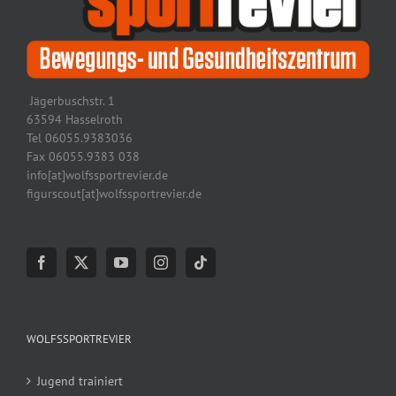
Jägerbuschstr. 1
63594 Hasselroth
Tel 06055.9383036
Fax 06055.9383 038
info[at]wolfssportrevier.de
figurscout[at]wolfssportrevier.de
WOLFSSPORTREVIER
Jugend trainiert