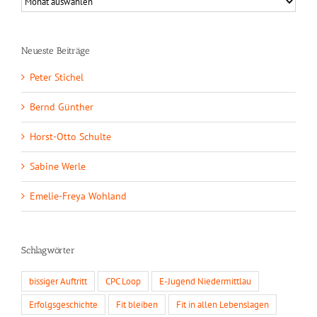
Neueste Beiträge
Peter Stichel
Bernd Günther
Horst-Otto Schulte
Sabine Werle
Emelie-Freya Wohland
Schlagwörter
bissiger Auftritt
CPC Loop
E-Jugend Niedermittlau
Erfolgsgeschichte
Fit bleiben
Fit in allen Lebenslagen