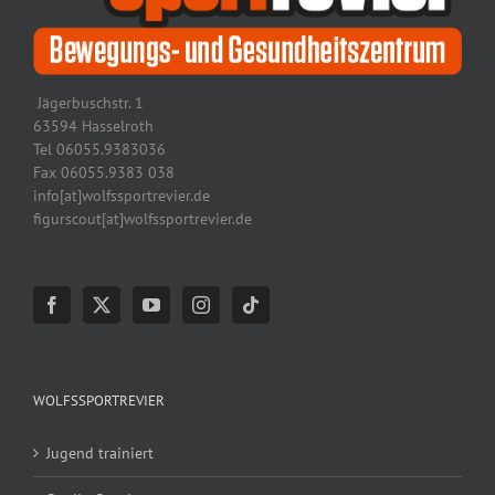
Jägerbuschstr. 1
63594 Hasselroth
Tel 06055.9383036
Fax 06055.9383 038
info[at]wolfssportrevier.de
figurscout[at]wolfssportrevier.de
WOLFSSPORTREVIER
Jugend trainiert