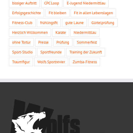
bissiger Auftritt
CPC Loop
E-Jugend Niedermittlau
Erfolgsgeschichte
Fit bleiben
Fit in allen Lebenslagen
Fitness-Club
frühlingsfit
gute Laune
Gürtelprüfung
Herzlich Willkommen
Karate
Niedermittlau
ohne Tortur
Presse
Prüfung
Sommerfest
Sport-Studio
Sportfreunde
Training der Zukunft
Traumfigur
Wolfs Sportrevier
Zumba-Fitness