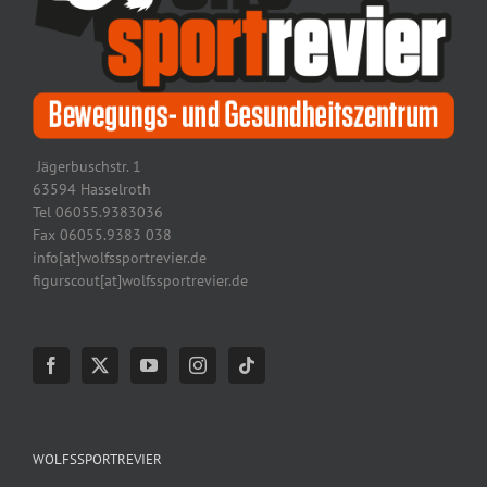
Jägerbuschstr. 1
63594 Hasselroth
Tel 06055.9383036
Fax 06055.9383 038
info[at]wolfssportrevier.de
figurscout[at]wolfssportrevier.de
WOLFSSPORTREVIER