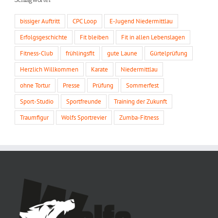
bissiger Auftritt
CPC Loop
E-Jugend Niedermittlau
Erfolgsgeschichte
Fit bleiben
Fit in allen Lebenslagen
Fitness-Club
frühlingsfit
gute Laune
Gürtelprüfung
Herzlich Willkommen
Karate
Niedermittlau
ohne Tortur
Presse
Prüfung
Sommerfest
Sport-Studio
Sportfreunde
Training der Zukunft
Traumfigur
Wolfs Sportrevier
Zumba-Fitness