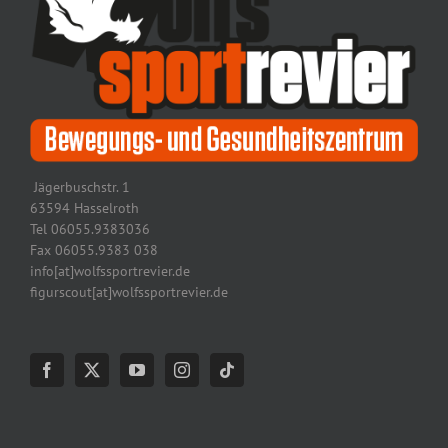
Jägerbuschstr. 1
63594 Hasselroth
Tel 06055.9383036
Fax 06055.9383 038
info[at]wolfssportrevier.de
figurscout[at]wolfssportrevier.de