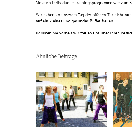
Sie auch individuelle Trainingsprogramme wie zum B
Wir haben an unserem Tag der offenen Tür nicht nur
auf ein kleines und gesundes Büffet freuen.
Kommen Sie vorbei!
Wir freuen uns über Ihren Besuc
Ähnliche Beiträge
„Wölfe“ glänzen mit bissigem
und gute Laune
Auftritt