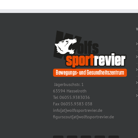
Jägerbuschstr. 1
63594 Hasselroth
Tel 06055.9383036
Fax 06055.9383 038
info[at]wolfssportrevier.de
figurscout[at]wolfssportrevier.de