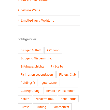
Sabine Werle
Emelie-Freya Wohland
Schlagwörter
bissiger Auftritt
CPC Loop
E-Jugend Niedermittlau
Erfolgsgeschichte
Fit bleiben
Fit in allen Lebenslagen
Fitness-Club
frühlingsfit
gute Laune
Gürtelprüfung
Herzlich Willkommen
Karate
Niedermittlau
ohne Tortur
Presse
Prüfung
Sommerfest