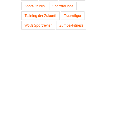
Sport-Studio
Sportfreunde
Training der Zukunft
Traumfigur
Wolfs Sportrevier
Zumba-Fitness