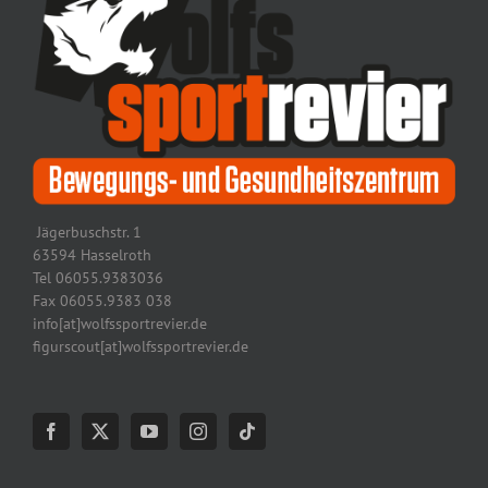
Jägerbuschstr. 1
63594 Hasselroth
Tel 06055.9383036
Fax 06055.9383 038
info[at]wolfssportrevier.de
figurscout[at]wolfssportrevier.de