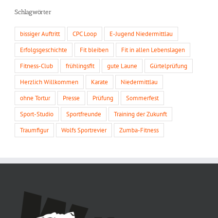
Schlagwörter
bissiger Auftritt
CPC Loop
E-Jugend Niedermittlau
Erfolgsgeschichte
Fit bleiben
Fit in allen Lebenslagen
Fitness-Club
frühlingsfit
gute Laune
Gürtelprüfung
Herzlich Willkommen
Karate
Niedermittlau
ohne Tortur
Presse
Prüfung
Sommerfest
Sport-Studio
Sportfreunde
Training der Zukunft
Traumfigur
Wolfs Sportrevier
Zumba-Fitness