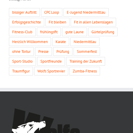
bissiger Auftritt
CPC Loop
E-Jugend Niedermittlau
Erfolgsgeschichte
Fit bleiben
Fit in allen Lebenslagen
Fitness-Club
frühlingsfit
gute Laune
Gürtelprüfung
Herzlich Willkommen
Karate
Niedermittlau
ohne Tortur
Presse
Prüfung
Sommerfest
Sport-Studio
Sportfreunde
Training der Zukunft
Traumfigur
Wolfs Sportrevier
Zumba-Fitness