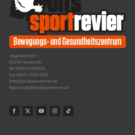
Jägerbuschstr. 1
63594 Hasselroth
Tel 06055.9383036
Fax 06055.9383 038
info[at]wolfssportrevier.de
figurscout[at]wolfssportrevier.de