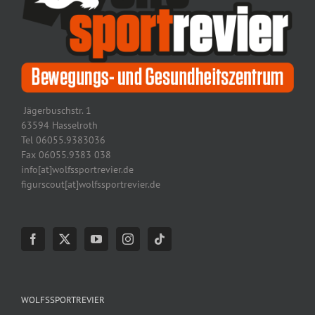
Jägerbuschstr. 1
63594 Hasselroth
Tel 06055.9383036
Fax 06055.9383 038
info[at]wolfssportrevier.de
figurscout[at]wolfssportrevier.de
WOLFSSPORTREVIER