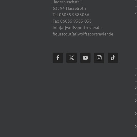
Jägerbuschstr. 1
63594 Hasselroth
Tel 06055.9383036
Fax 06055.9383 038
info[at]wolfssportrevier.de
figurscout[at]wolfssportrevier.de