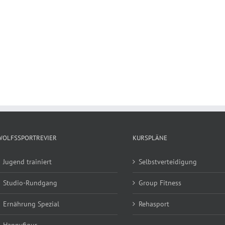
WOLFSSPORTREVIER
KURSPLÄNE
Jugend trainiert
Selbstverteidigung
Studio-Rundgang
Group Fitness
Ernährung Spezial
Rehasport