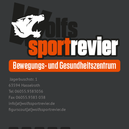
Jägerbuschstr. 1
63594 Hasselroth
Tel 06055.9383036
Fax 06055.9383 038
info[at]wolfssportrevier.de
figurscout[at]wolfssportrevier.de