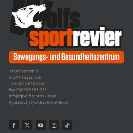
Jägerbuschstr. 1
63594 Hasselroth
Tel 06055.9383036
Fax 06055.9383 038
info[at]wolfssportrevier.de
figurscout[at]wolfssportrevier.de